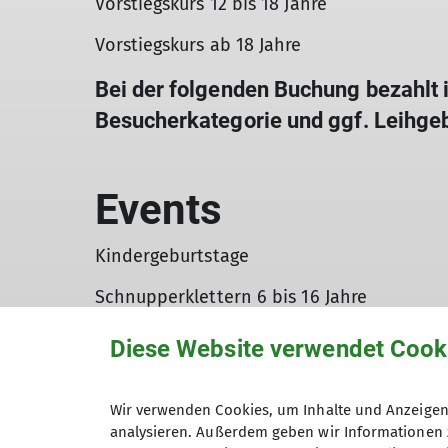
Vorstiegskurs 12 bis 18 Jahre
Vorstiegskurs ab 18 Jahre
Bei der folgenden Buchung bezahlt i
Besucherkategorie und ggf. Leihgebüh
Events
Kindergeburtstage
Schnupperklettern 6 bis 16 Jahre
Schnupperklettern ab 16 Jahre
Diese Website verwendet Cook
Die Buchungspreise sind Endpreise. K
können optional anfallen und werden
Wir verwenden Cookies, um Inhalte und Anzeigen 
analysieren. Außerdem geben wir Informationen 