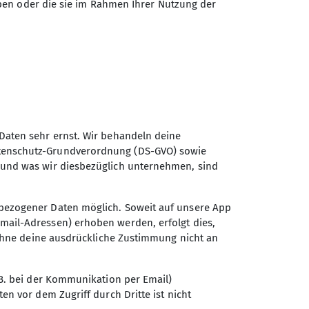
ben oder die sie im Rahmen Ihrer Nutzung der
orien von Dr.Plano_Kursbuchung:
Daten sehr ernst. Wir behandeln deine
tenschutz-Grundverordnung (DS-GVO) sowie
 und was wir diesbezüglich unternehmen, sind
gepasst werden!
bezogener Daten möglich. Soweit auf unsere App
mail-Adressen) erhoben werden, erfolgt dies,
n ohne deine ausdrückliche Zustimmung nicht an
.B. bei der Kommunikation per Email)
en vor dem Zugriff durch Dritte ist nicht