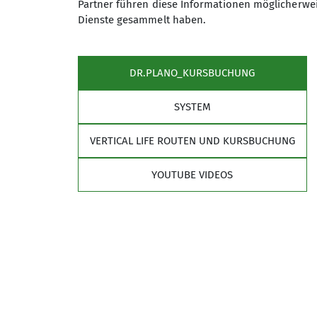
Partner führen diese Informationen möglicherwei
Dienste gesammelt haben.
Externe Inhalte laden
Um diesen Inhalt sehen zu könn
DR.PLANO_KURSBUCHUNG
Überträgt Nutzerdaten
SYSTEM
Technisch notwendig
VERTICAL LIFE ROUTEN UND KURSBUCHUNG
Ich will den Inhalt sehen
YOUTUBE VIDEOS
Gut zu wissen: Die Einstellunge