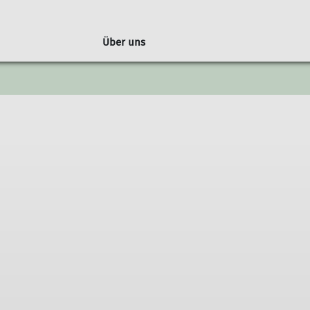
Über uns
Kindergeburtstage
Eintrittspreise und Leihmaterial
Wettkämp