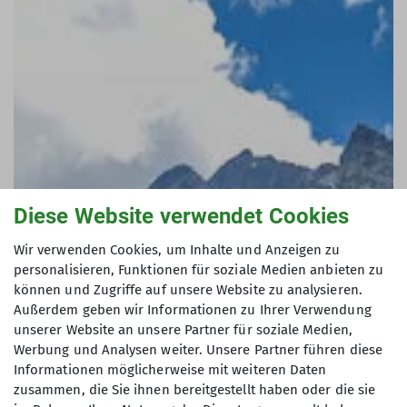
Ausleihe 1,00€
© Christine Sprenger
Ausleihe 5,00€
unsere Leihseile werden in regelmäßigen
© Christine Sprenger
Abständen von einer Fachkraft PSA geprüft.
Verschlissene Seile ersetzen wir sofort.
Ausleihe 1,50€
© Christine Sprenger
Diese Website verwendet Cookies
Ausleihe in passender Größe 4,00€
Wir verwenden Cookies, um Inhalte und Anzeigen zu
unsere Schuhe werden nach jedem Gebrauch
personalisieren, Funktionen für soziale Medien anbieten zu
desinfiziert und ausgelüftet. Verschlissene
können und Zugriffe auf unsere Website zu analysieren.
Außerdem geben wir Informationen zu Ihrer Verwendung
Schuhe ersetzen wir sofort.
unserer Website an unsere Partner für soziale Medien,
Werbung und Analysen weiter. Unsere Partner führen diese
Informationen möglicherweise mit weiteren Daten
© Christine Sprenger
zusammen, die Sie ihnen bereitgestellt haben oder die sie